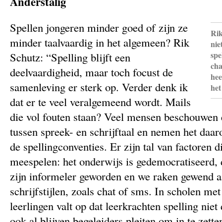
Anderstalig
Spellen jongeren minder goed of zijn ze
Rik
minder taalvaardig in het algemeen? Rik
nie
spe
Schutz: “Spelling blijft een
cha
deelvaardigheid, maar toch focust de
hee
samenleving er sterk op. Verder denk ik
het
dat er te veel veralgemeend wordt. Mails
die vol fouten staan? Veel mensen beschouwen e
tussen spreek- en schrijftaal en nemen het daa
de spellingconventies. Er zijn tal van factoren di
meespelen: het onderwijs is gedemocratiseerd
zijn informeler geworden en we raken gewend 
schrijfstijlen, zoals chat of sms. In scholen met
leerlingen valt op dat leerkrachten spelling niet 
ook al blijven begeleiders pleiten om in te zet