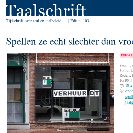
Skip to Navigation
Tijdschrift over taal en taalbeleid
Editie:
103
Spellen ze echt slechter dan vro
REPORT
Tekst:
J
Foto's:
L
Roders, 
10/10/11
18 re
onde
spel
taal