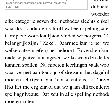
Maar eenmaal daarbuiten loopt het vaak stevig mis.
dubbele
Foto:
Flickr
woorden
elke categorie geven die methodes slechts enke
waardoor onduidelijk blijft wat een spellingcate
Complete woordenlijsten vinden we nergens.” O
belangrijk zijn? “Zeker. Daarmee kun je per wo
welke categorie(ën) het behoort. Bovendien kun
onderwijsniveau aangeven welke woorden de le
kunnen spellen. Nu moeten leerlingen vaak woo
waar ze niet aan toe zijn of die ze in het dagelij
moeten schrijven. Van ‘consciëntieus’ tot ‘prze
lijkt het me erg zinvol dat we gaan differentiër
spellingniveaus. Dat zou in alle spellingmethod
moeten zitten.”