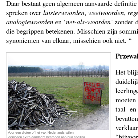
Daar bestaat geen algemeen aanvaarde definiti
spreken over
luisterwoorden
,
weetwoorden
,
reg
analogiewoorden
en ‘
net-als-woorden’
zonder d
die begrippen betekenen. Misschien zijn somm
synoniemen van elkaar, misschien ook niet. “
Przewa
Het blij
duideli
leerling
moeten 
taal- e
bevatten
verklaar
Voor een dictee of het vak Nederlands willen
“bijvoo
leerlingen extra aandacht besteden aan hun spelling.