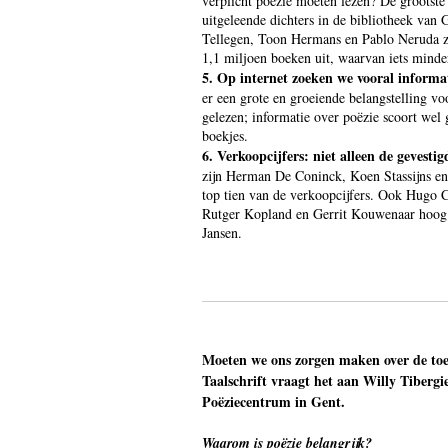
verplicht poëzie moeten lezen? De grootste 
uitgeleende dichters in de bibliotheek va
Tellegen, Toon Hermans en Pablo Neruda zi
1,1 miljoen boeken uit, waarvan iets minde
5. Op internet zoeken we vooral informat
er een grote en groeiende belangstelling vo
gelezen; informatie over poëzie scoort wel
boekjes.
6. Verkoopcijfers: niet alleen de gevest
zijn Herman De Coninck, Koen Stassijns en
top tien van de verkoopcijfers. Ook Hugo C
Rutger Kopland en Gerrit Kouwenaar hoog a
Jansen.
Moeten we ons zorgen maken over de to
Taalschrift vraagt het aan Willy Tibergi
Poëziecentrum in Gent.
Waarom is poëzie belangrijk?