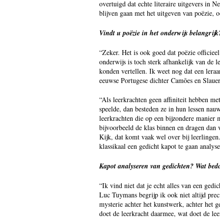
overtuigd dat echte literaire uitgevers in 
blijven gaan met het uitgeven van poëzie, oo
Vindt u poëzie in het onderwijs belangrijk
“Zeker. Het is ook goed dat poëzie officiee
onderwijs is toch sterk afhankelijk van de 
konden vertellen. Ik weet nog dat een lera
eeuwse Portugese dichter Camões en Slauer
“Als leerkrachten geen affiniteit hebben met
speelde, dan besteden ze in hun lessen nauw
leerkrachten die op een bijzondere manier
bijvoorbeeld de klas binnen en dragen dan v
Kijk, dat komt vaak wel over bij leerlingen.
klassikaal een gedicht kapot te gaan analys
Kapot analyseren van gedichten? Wat bed
“Ik vind niet dat je echt alles van een ged
Luc Tuymans begrijp ik ook niet altijd prec
mysterie achter het kunstwerk, achter het ge
doet de leerkracht daarmee, wat doet de le