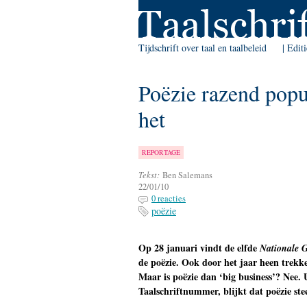
Skip to Navigation
Tijdschrift over taal en taalbeleid
Edit
Poëzie razend popu
het
REPORTAGE
Tekst:
Ben Salemans
22/01/10
0 reacties
poëzie
Op 28 januari vindt de elfde
Nationale 
de poëzie. Ook door het jaar heen trekke
Maar is poëzie dan ‘big business’? Nee. U
Taalschriftnummer, blijkt dat poëzie st