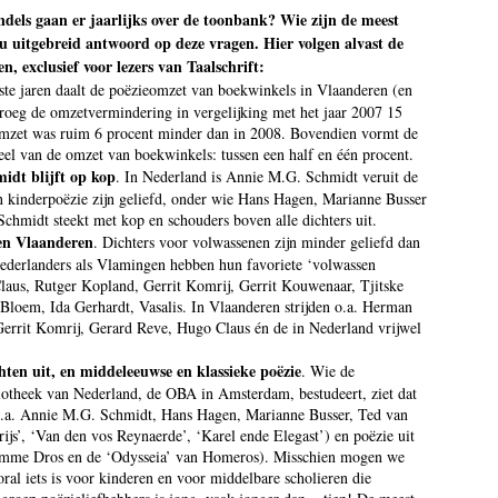
ndels gaan er jaarlijks over de toonbank? Wie zijn de meest
t u uitgebreid antwoord op deze vragen. Hier volgen alvast de
en, exclusief voor lezers van Taalschrift:
tste jaren daalt de poëzieomzet van boekwinkels in Vlaanderen (en
roeg de omzetvermindering in vergelijking met het jaar 2007 15
e omzet was ruim 6 procent minder dan in 2008. Bovendien vormt de
deel van de omzet van boekwinkels: tussen een half en één procent.
idt blijft op kop
. In Nederland is Annie M.G. Schmidt veruit de
an kinderpoëzie zijn geliefd, onder wie Hans Hagen, Marianne Busser
hmidt steekt met kop en schouders boven alle dichters uit.
 en Vlaanderen
. Dichters voor volwassenen zijn minder geliefd dan
ederlanders als Vlamingen hebben hun favoriete ‘volwassen
 Claus, Rutger Kopland, Gerrit Komrij, Gerrit Kouwenaar, Tjitske
 Bloem, Ida Gerhardt, Vasalis. In Vlaanderen strijden o.a. Herman
Gerrit Komrij, Gerard Reve, Hugo Claus én de in Nederland vrijwel
hten uit, en middeleeuwse en klassieke poëzie
. Wie de
bliotheek van Nederland, de OBA in Amsterdam, bestudeert, ziet dat
 o.a. Annie M.G. Schmidt, Hans Hagen, Marianne Busser, Ted van
ijs’, ‘Van den vos Reynaerde’, ‘Karel ende Elegast’) en poëzie uit
n Imme Dros en de ‘Odysseia’ van Homeros). Misschien mogen we
oral iets is voor kinderen en voor middelbare scholieren die