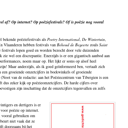
l af? Op internet? Op poëziefestivals? Of is poëzie nog vooral
el bekende poëziefestivals als
Poetry International
,
De Wintertuin
,
 In Vlaanderen hebben festivals van
Behoud de Begeerte
zoals
Saint
e festivals lopen goed en worden bezocht door vele duizenden
k zie wel een discrepantie. Enerzijds is er een gigantisch aanbod aan
performances, noem maar op. Het lijkt er soms op alsof heel
ijn! Maar anderzijds, als ik goed geïnformeerd ben, vertaalt zich
in een groeiende omzetcijfers in boekwinkels of groeiende
!” (Noot van de redactie: aan het Poëziecentrum van Tibergien is een
t dus zeker kijk op poëzieomzetcijfers. De harde cijfers over
bevestigen zijn inschatting dat de omzetcijfers tegenvallen en zelfs
intigers en dertigers is er
 voor poëzie op internet.
et vooral gebruiken om
beurt niet vaak dat ze
jft doorgaans bij het