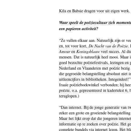
Kila en Babsie dragen voor uit eigen werk.
Waar speelt de poëziecultuur zich momentee
een papieren activiteit?
“Ze vullen elkaar aan. Natuurlijk zijn er ve
en, tot voor kort,
De Nacht van de Poëzie
.
Amour
en
Koningsblauw
veel succes. Al di
mensen. Dat is natuurlijk heel mooi. Maar i
goed bezochte poëziefestivals, lezingen en 
Nederland en Vlaanderen met poëzie bezig z
die gegroeide belangstelling absoluut niet 
uitleencijfers in bibliotheken. Integendeel
fraaie poëzieboekwinkel verbonden; hij heef
poëzie, o.a. gepresenteerd in kadertekst 6, 
teruglopen.)
“Dan internet. Bij de jonge generatie van tw
zeker een grote en groeiende belangstelling
Maar het lijkt erop dat die jongeren intern
informatie op te zoeken over poëzie. Het ge
complete bundels via internet lezen. Het bli