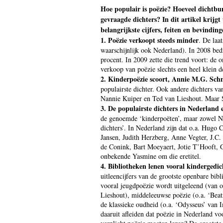
Hoe populair is poëzie? Hoeveel dichtbu
gevraagde dichters? In dit artikel krijg
belangrijkste cijfers, feiten en bevinding
1. Poëzie verkoopt steeds minder
. De laa
waarschijnlijk ook Nederland). In 2008 bed
procent. In 2009 zette die trend voort: d
verkoop van poëzie slechts een heel klein 
2. Kinderpoëzie scoort, Annie M.G. Schm
populairste dichter. Ook andere dichters v
Nannie Kuiper en Ted van Lieshout. Maar Sc
3. De populairste dichters in Nederland
de genoemde ‘kinderpoëten’, maar zowel N
dichters’. In Nederland zijn dat o.a. Hugo
Jansen, Judith Herzberg, Anne Vegter, J.C.
de Conink, Bart Moeyaert, Jotie T’Hooft, 
onbekende Yasmine om die eretitel.
4. Bibliotheken lenen vooral kindergedic
uitleencijfers van de grootste openbare bi
vooral jeugdpoëzie wordt uitgeleend (van
Lieshout), middeleeuwse poëzie (o.a. ‘Beatr
de klassieke oudheid (o.a. ‘Odysseus’ va
daaruit afleiden dat poëzie in Nederland vo