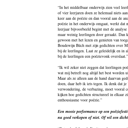
“In het middelbaar onderwijs zien veel leer
of vier leerjaren doen ze helemaal niets aan
keer aan de poëzie en dan vooral aan de ana
poëzie in het onderwijs omgaat, werkt dat ni
leerjaar bijvoorbeeld begint met de analyse
maar weinig leerlingen door geraakt. Dan k
gewoon met het lezen en genieten van toega
Boudewijn Büch met zijn gedichten over Mic
bij de leerlingen. Laat ze geleidelijk en in 
bij de leerlingen een poëzievonk overslaat.”
“Ik wil zeker niet zeggen dat leerlingen po
wat mij betreft nog altijd het best worden 
Maar als ze alleen aan de hand daarvan ge
doen, daar heb ik iets tegen. Ik denk dat 
verwondering, de verbazing, moet vooral cen
kijken hoe gedichten structureel in elkaar z
enthousiasme voor poëzie.”
Een mooie performance op een poëziefestiva
nu goed verkopen of niet. Of wil een dicht