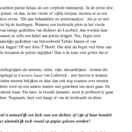
krachten poëzie helaas als een verplicht nummertje. In de eerste drie
 poëzie, en dan, in het vierde of vijfde leerjaar, moeten ze in een
lyse ervan. ‘Dit jaar behandelen we poëzieanalyse.’ Als je zo met
et bij de leerlingen. Wanneer een leerkracht plots in het vierde
 van lastige gedichten van dichters als Lucebert, dan worden daar
unnen ze zelfs een hekel aan poëzie krijgen. Nee, begin toch
nkelijke gedichten van bijvoorbeeld Tjitske Jansen of van
k Jagger! Of met Jotie T’Hooft. Dat sluit als begin veel beter aan
alle leerjaren de poëzie inglijden! Dan is de kans veel groter dat er
ëziebegrippen als metrum, ritme, rijm, alexandrijnen - termen die
uitgelegd in
Literaire kunst
van Lodewick - niet hoeven te kennen.
dichten moeten bekijken en daar dan ook nog examen over moeten
je beter eerst op een andere manier met gedichten om moet gaan. De
traal staan. Pas later, in tweede instantie, moet je proberen te gaan
itten. Nogmaals, heel veel hangt af van de leerkracht en diens
l is natuurlijk een kick voor een dichter, of zijn of haar bundels
er uiteindelijk toch vooral op papier gelezen worden?