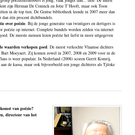
groep poëzieliefhebbers is jong, vaak jonger dan... tien! De meest
n Gent zijn Herman De Coninck en Jotie T’Hooft, maar ook Toon
tten in de top tien. De Gentse bibliotheek leende in 2007 meer dan
r dan één procent dichtbundels.
ie over poëzie
. Bij de jonge generatie van twintigers en dertigers is
or poëzie op internet. Complete bundels worden zelden via internet
 goed. De meeste mensen lezen poëzie het liefst in mooi uitgegeven
igde waarden verkopen goed
. De meest verkochte Vlaamse dichters
 Bart Moeyaert. Zij komen zowel in 2007, 2008 en 2009 voor in de
laus is weer populair. In Nederland (2008) scoren Gerrit Komrij,
an de kassa, maar ook bijvoorbeeld een jonge dichteres als Tjitske
ekomst van poëzie?
en, directeur van het