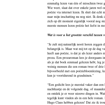
eenmalig lezen van één of misschien twee ge
Wie weet, slaat dat over enkele jaren wel 
poëzie via internet lezen. Ik sluit dat echt n
naar mijn inschatting nu nog niet. Ik denk
zich op dit moment eigenlijk vooral nog ste
meeste mensen lezen poëzie het liefst in m
Wat is voor u het grootste verschil tussen
“Je zult mij natuurlijk nooit horen zeggen d
belangrijk is. Maar wat mij tot op de dag 
heeft aan poëzie, is dat je als lezer ander
proza. Een prozaroman lees je doorgaans in
als je dat boek eenmaal gelezen hebt, leg j
weinig mensen die een roman twee of drie 
bijvoorbeeld met een poëziebloemlezing, ku
kun je voortdurend in grasduinen.”
“Een gedicht lees je meestal vaker dan een k
nachtkastje en de volgende dag, of maanden 
en ontdek je er weer nieuwe dingen in. Wat 
tegelijk kunt vinden als in een hele roman.
Hugo Claus hebben gelezen! Dat zie ik trou