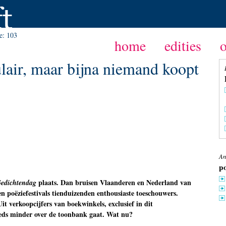
ie:
103
home
edities
lair, maar bijna niemand koopt
An
po
plaats. Dan bruisen Vlaanderen en Nederland van
Gedichtendag
n poëziefestivals tienduizenden enthousiaste toeschouwers.
it verkoopcijfers van boekwinkels, exclusief in dit
eeds minder over de toonbank gaat. Wat nu?