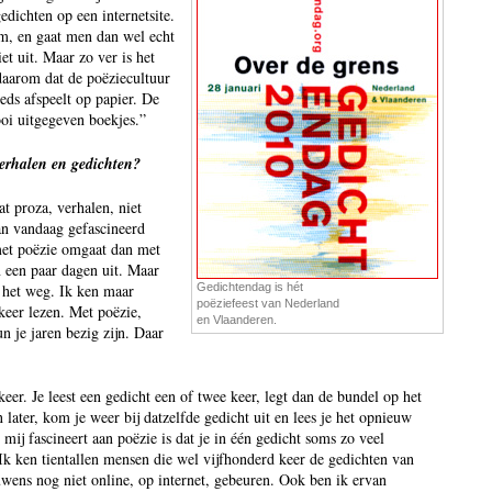
dichten op een internetsite.
om, en gaat men dan wel echt
iet uit. Maar zo ver is het
 daarom dat de poëziecultuur
eds afspeelt op papier. De
ooi uitgegeven boekjes.”
 verhalen en gedichten?
at proza, verhalen, niet
van vandaag gefascineerd
s met poëzie omgaat dan met
 een paar dagen uit. Maar
e het weg. Ik ken maar
Gedichtendag is hét
poëziefeest van Nederland
keer lezen. Met poëzie,
en Vlaanderen.
n je jaren bezig zijn. Daar
eer. Je leest een gedicht een of twee keer, legt dan de bundel op het
later, kom je weer bij datzelfde gedicht uit en lees je het opnieuw
mij fascineert aan poëzie is dat je in één gedicht soms zo veel
 Ik ken tientallen mensen die wel vijfhonderd keer de gedichten van
wens nog niet online, op internet, gebeuren. Ook ben ik ervan