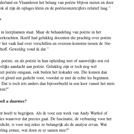
Nederland en Vlaanderen het belang van poëzie blijven inzien en door
k al zijn de oplages klein en de poëzieomzetcijfers relatief laag.”
?
l in leerplannen staat. Maar de behandeling van poëzie in het
leerkrachten. Ikzelf had gelukkig docenten die prachtig over poëzie
ar het vaak had over verschillen en overeen-komsten tussen de 16e-
hoff. Geweldig vond ik dat.”
 poëzie, en als poëzie in hun opleiding niet of nauwelijks een rol
elijks aandacht aan poëzie. Gelukkig zijn er toch nog wel
 met poëzie omgaan, ook buiten het leskader om. Die komen dan
ol gloed een gedicht voor, voordat ze met de echte les beginnen.
 Dat is toch iets anders dan bijvoorbeeld in een keer vanuit het niets
eren?”
oelt u daarmee?
icht hoeft te begrijpen. Als ik voor een werk van Andy Warhol of
ies waarover dat precies gaat. De fascinatie, de verbazing voor het
dicht, is voor mij zeker zo belangrijk als de analyse ervan. Wat
erling ermee, wat doen ze er samen mee?”